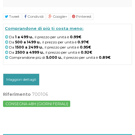
Tweet
Condividi
Google+
Pinterest
Comprandone di più ti costa meno:
Da
1 a 499 u.
, il prezzo per unità è
0.99€
Da
500 a 1499 u.
, il prezzo per unità è
0.97€
Da
1500 a 2499 u.
, il prezzo per unità è
0.95€
Da
2500 a 4999 u.
, il prezzo per unità è
0.92€
Comprandone più di
5.000 u.
, il prezzo per unità è
0.89€
Maggiori dettagli
Riferimento
700106
CONSEGNA 48H (GIORNI FERIALI)